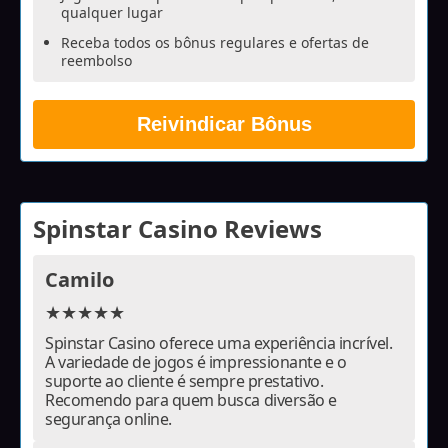
qualquer lugar
Receba todos os bônus regulares e ofertas de
reembolso
Reivindicar Bônus
Spinstar Casino Reviews
Camilo
★
★
★
★
★
Spinstar Casino oferece uma experiência incrível.
A variedade de jogos é impressionante e o
suporte ao cliente é sempre prestativo.
Recomendo para quem busca diversão e
segurança online.