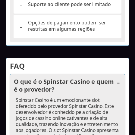
Suporte ao cliente pode ser limitado
Opções de pagamento podem ser
restritas em algumas regiões
FAQ
O que é o Spinstar Casino e quem
é o provedor?
Spinstar Casino é um emocionante slot
oferecido pelo provedor Spinstar Casino. Este
desenvolvedor é conhecido pela criação de
jogos de cassino online cativantes e de alta
qualidade, trazendo inovação e entretenimento
aos jogadores. O slot Spinstar Casino apresenta