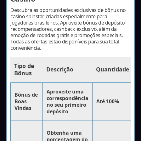
Descubra as oportunidades exclusivas de bônus no
casino spinstar, criadas especialmente para
jogadores brasileiros. Aproveite bônus de depósito
recompensadores, cashback exclusivo, além da
emoção de rodadas grátis e promoções especiais.
Todas as ofertas estão disponíveis para sua total
conveniência.
Tipo de
C
Descrição
Quantidade
Bônus
R
Aproveite uma
R
Bônus de
correspondência
e
Boas-
Até 100%
no seu primeiro
p
Vindas
depósito
d
J
Obtenha uma
d
porcentagem do