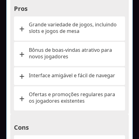
Pros
Grande variedade de jogos, incluindo
slots e jogos de mesa
Bônus de boas-vindas atrativo para
novos jogadores
Interface amigável e fácil de navegar
Ofertas e promoções regulares para
os jogadores existentes
Cons