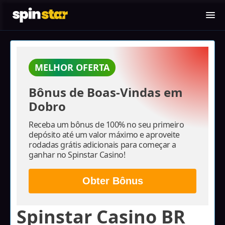
MELHOR OFERTA
Bônus de Boas-Vindas em
Dobro
Receba um bônus de 100% no seu primeiro
depósito até um valor máximo e aproveite
rodadas grátis adicionais para começar a
ganhar no Spinstar Casino!
Obter Bônus
Spinstar Casino BR