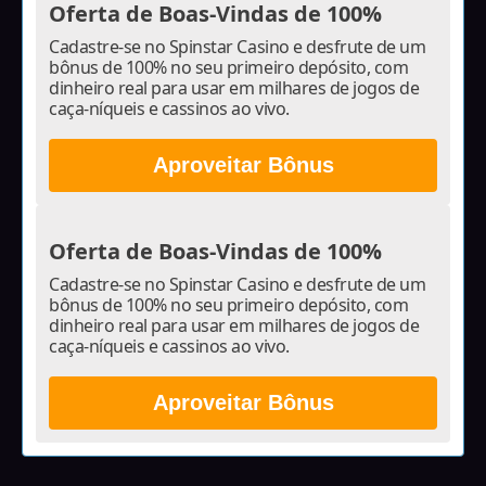
Oferta de Boas-Vindas de 100%
Cadastre-se no Spinstar Casino e desfrute de um
bônus de 100% no seu primeiro depósito, com
dinheiro real para usar em milhares de jogos de
caça-níqueis e cassinos ao vivo.
Aproveitar Bônus
Oferta de Boas-Vindas de 100%
Cadastre-se no Spinstar Casino e desfrute de um
bônus de 100% no seu primeiro depósito, com
dinheiro real para usar em milhares de jogos de
caça-níqueis e cassinos ao vivo.
Aproveitar Bônus