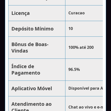
Licença
Curacao
Depósito Mínimo
10
Bônus de Boas-
100% até 200
Vindas
Índice de
96.5%
Pagamento
Aplicativo Móvel
Disponível para Andro
Atendimento ao
Chat ao vivo e e-mail
Cliente