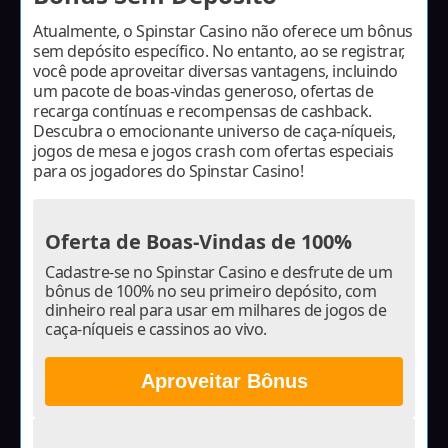
Atualmente, o Spinstar Casino não oferece um bônus
sem depósito específico. No entanto, ao se registrar,
você pode aproveitar diversas vantagens, incluindo
um pacote de boas-vindas generoso, ofertas de
recarga contínuas e recompensas de cashback.
Descubra o emocionante universo de caça-níqueis,
jogos de mesa e jogos crash com ofertas especiais
para os jogadores do Spinstar Casino!
Oferta de Boas-Vindas de 100%
Cadastre-se no Spinstar Casino e desfrute de um
bônus de 100% no seu primeiro depósito, com
dinheiro real para usar em milhares de jogos de
caça-níqueis e cassinos ao vivo.
Aproveitar Bônus