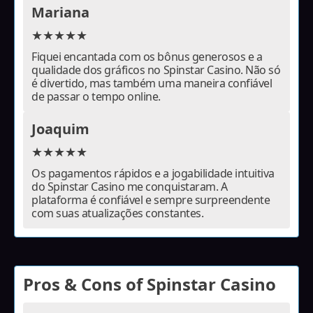
Mariana
★
★
★
★
★
Fiquei encantada com os bônus generosos e a
qualidade dos gráficos no Spinstar Casino. Não só
é divertido, mas também uma maneira confiável
de passar o tempo online.
Joaquim
★
★
★
★
★
Os pagamentos rápidos e a jogabilidade intuitiva
do Spinstar Casino me conquistaram. A
plataforma é confiável e sempre surpreendente
com suas atualizações constantes.
Pros & Cons of Spinstar Casino