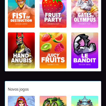
Novos jogos