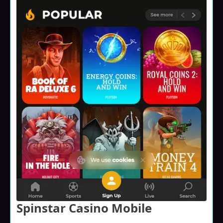
Spinstar Casino Mobile